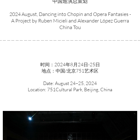
中国巡演总策划
2024 August, Dancing into Chopin and Opera Fantasies -
A Project by Ruben Micieli and Alexander López Guerra
China Tou
—————————————————————————————————
时间：2024年8月24日-25日
地点：中国/北京751艺术区
Date: August 24–25, 2024
Location: 751Cultural Park, Beijing, China