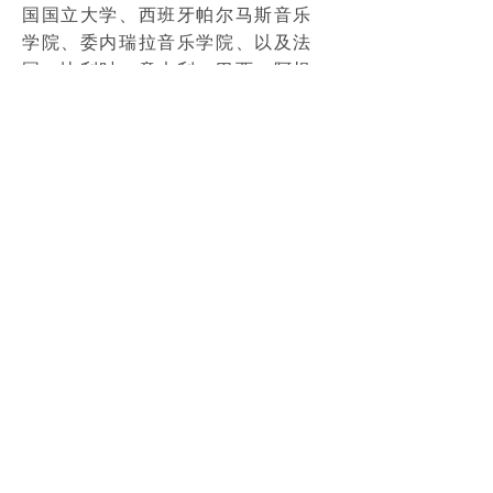
国国立大学、西班牙帕尔马斯音乐
学院、委内瑞拉音乐学院、以及法
国、比利时、意大利、巴西、阿根
廷、中国、韩国等国家的许多音乐
学校。自2012以来，他还参与了社
会义务教育计划。
汤马斯·勒路一直在寻找创新, 并成
立了几个新颖独特的包含大号在内
的组合。如马斯·勒路六重奏（大号
和弦乐5重奏）和 tubaVScello (大
号和大提琴)，并率团参与了很多艺
术节的演出。在 2017年, 他创作了
一场名为大号之旅的表演，Claude
Tissier，由马赛市和马赛歌剧院联
合出品。这次表演获得了巨大的成
功。因此, 汤马斯·勒路自然而然地
转向了演艺领域。